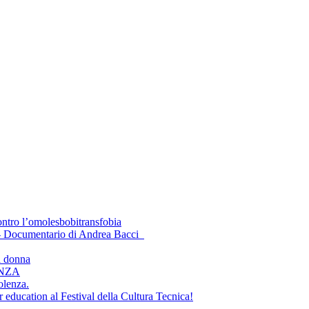
ontro l’omolesbobitransfobia
 - Documentario di Andrea Bacci
a donna
ENZA
olenza.
 education al Festival della Cultura Tecnica!